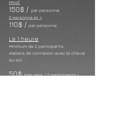
PRIVÉ
150
$
/
par personne
2 personne et +
110$ /
par personne
Le 1 heure
Minimum de 2 participants
Ateliers de connexion avec le cheval
au sol
50$
/par pers. ( 2 participants )
40$
/par pers. ( 3 participants )
35$
/par pers. ( 4 participants )
Possibilité de combiner votre
activité avec une nuitée et/ou
une séance de tatouage!
Voir la section
Forfaits
!