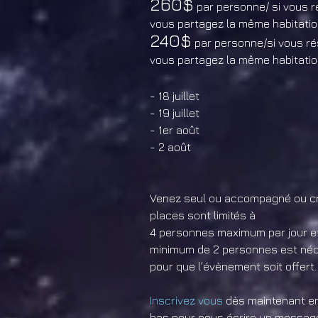
260$
par personne/ si vous r
vous partagez la même
habitati
240$
par personne/si vous ré
vous partagez la même habitati
- 18 juillet
- 19 juillet
- 1er août
- 2 août
Venez seul ou accompagné ou cr
places sont limités à
4 personnes maximum par jour e
minimum de 2 personnes est né
pour que l'évènement soit offert.
Inscrivez vous
dès maintenant en 
bas pour nous écrire un message