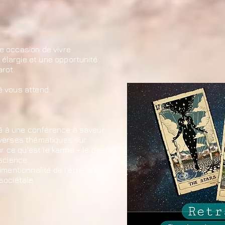
e occasion de vivre
élargie et une opportunité
arot.
é vous attend:
é à une conférence à saveur
iverses thématiques sur
 ce qu'est le karma - le destin
nscience
imentionnalité de l'être, les
sociétale.