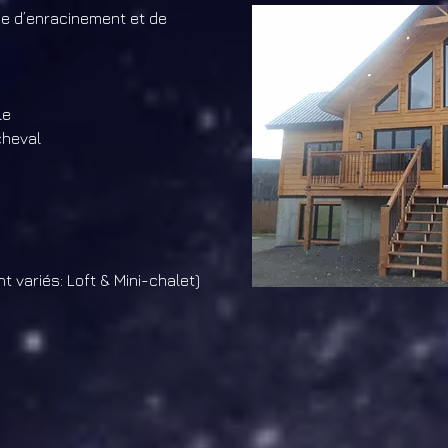
ice d’enracinement et de
le
cheval
 variés: Loft & Mini-chalet)