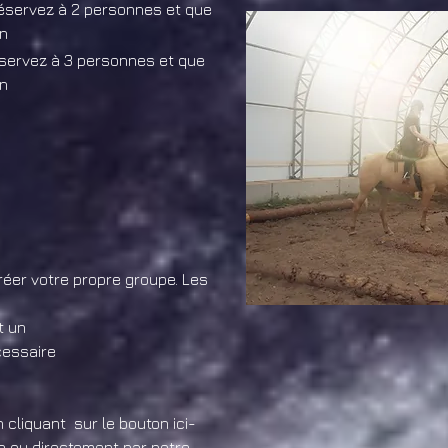
éservez à 2 personnes et que
on
servez à 3 personnes et que
on
éer votre propre groupe.
Les
t un
cessaire
cliquant sur le bouton ici-
 ou directement par notre