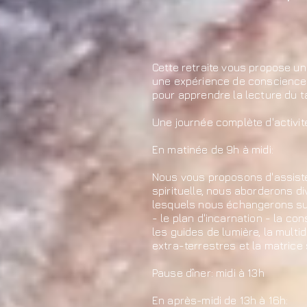
Cette retraite vous propose un
une expérience de conscience 
pour apprendre la lecture du t
Une journée complète d'activit
En matinée de 9h à midi:
Nous vous proposons d'assist
spirituelle, nous aborderons d
lesquels nous échangerons sur
- le plan d'incarnation - la co
les guides de lumière, la multid
extra-terrestres et la matrice 
Pause dîner: midi à 13h
En après-midi de 13h à 16h: